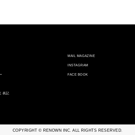
MAIL MAGAZINE
INSTAGRAM
ー
FACE BOOK
く表記
COPYRIGHT © RENOWN INC. ALL RIGHTS RESERVED.