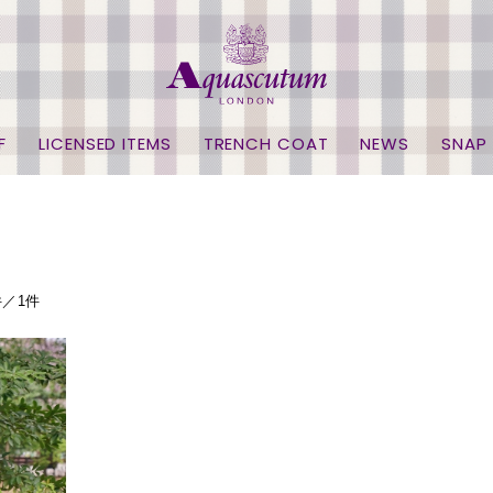
F
LICENSED ITEMS
TRENCH COAT
NEWS
SNAP
件／1件