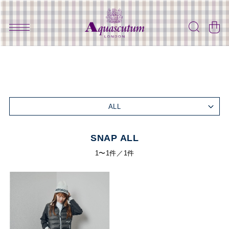
ALL
SNAP ALL
1〜1件／1件