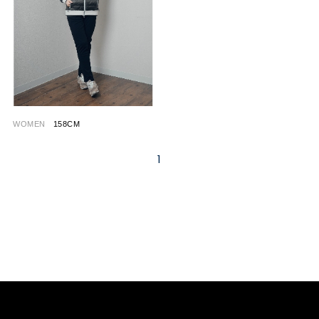
WOMEN
158CM
1