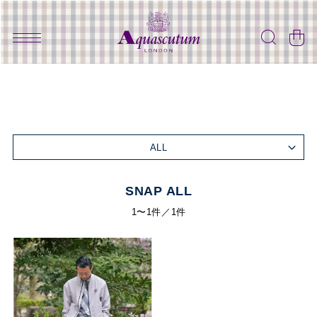
ALL
SNAP ALL
1〜1件／1件