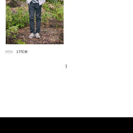
MEN
177CM
1