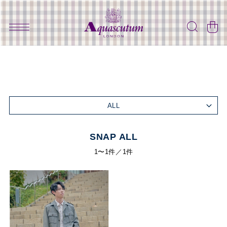
ALL
SNAP ALL
1〜1件／1件