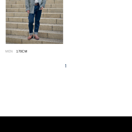
MEN
170CM
1