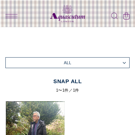
ALL
SNAP ALL
1〜1件／1件