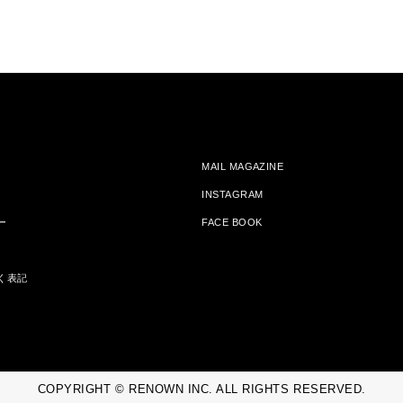
MAIL MAGAZINE
INSTAGRAM
ー
FACE BOOK
く表記
COPYRIGHT © RENOWN INC. ALL RIGHTS RESERVED.