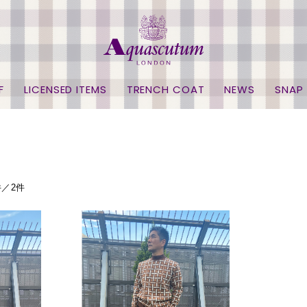
F
LICENSED ITEMS
TRENCH COAT
NEWS
SNAP
件／2件