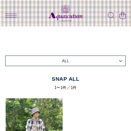
ALL
SNAP ALL
1〜1件／1件