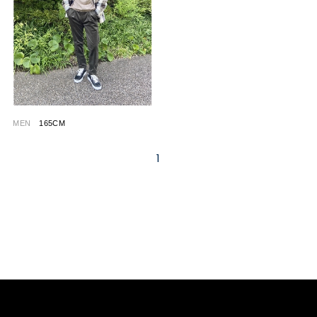
MEN
165CM
1