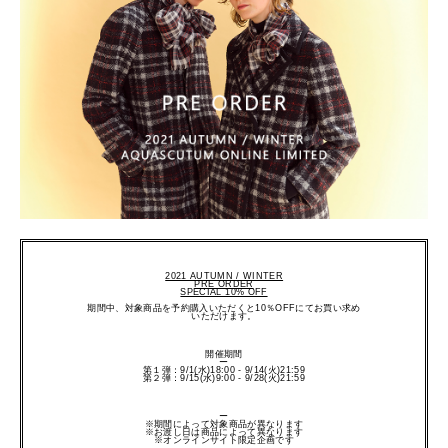
2021 AUTUMN / WINTER
PRE ORDER
SPECIAL 10% OFF
期間中、対象商品を予約購入いただくと10％OFFにてお買い求め
いただけます。
開催期間
ー
第１弾：9/1(水)18:00 - 9/14(火)21:59
第２弾：9/15(水)9:00 - 9/28(火)21:59
ー
※期間によって対象商品が異なります
※お渡し日は商品によって異なります
※オンラインサイト限定企画です