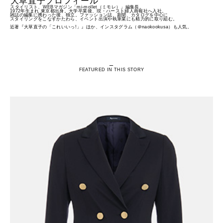
大草直子プロフィール
スタイリスト、WEBマガジン「mi-mollet（ミモレ）」編集長。
1972年生まれ 東京都出身。大学卒業後、現・ハースト婦人画報社へ入社。
雑誌の編集に携わった後、独立。ファッション誌、新聞、カタログを中心に
スタイリングをこなすかたわら、イベント出演や執筆業にも精力的に取り組む。
近著『大草直子の「これいいっ!」』ほか、インスタグラム（＠naokookusa）も人気。
ー
FEATURED
IN
THIS STORY