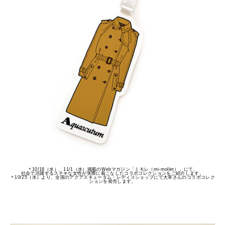
＊10/18（水）、11/1（水）掲載のWebマガジン「ミモレ（mi-mollet）」にて、
社会で活躍するステキな女性が実際に着こなしたコラボコレクションをご紹介します。
＊10/25（水）より、全国のアクアスキュータム・レディスショップにて大草さんのコラボコレク
ションを発売します。