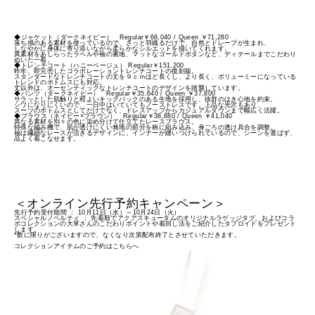
◆ジャケット（ダークネイビー） Regular￥68,040 / Queen ￥71,280
落ち感のある素材を使っているので、さっと羽織るだけで、自然とドレープが生まれ、
しなやかに身体に寄り添いながら柔らかなシルエットを描いてくれます。
異素材をあしらったラペルや袖の裏地、マットなゴールドボタンなど、ディテールまでこだわり
ぬいた一着。
◆トレンチコート（ハニーベージュ） Regular￥151,200
昨年、即完売したコラボレーショントレンチコートの復刻版。
スタンダードなトレンチコートの丈を９ｃｍほど長くし、より長く、ボリューミーになっている
トレンドのボトムスにも対応。
丈以外は、オーセンティックなトレンチコートのデザインを踏襲しています。
◆パンツ（ダークネイビー） Regular￥35,640 / Queen ￥37,800
サラッとした肌触りと程よいキックバックのある生地を採用し、抜群のはき心地を約束。
シワになりにくいので、一日中はいていてもノーストレスです。上品な光沢もあり、
スーツのボトムスとしてだけでなく、ドレスアップからカジュアルダウンまで幅広く活躍。
◆ブラウス（ネイビー×ブラウン） Regular￥38,880 / Queen ￥41,040
異なる素材を別々の色に染め分けて仕立てたレースブラウス。
特殊な編み機で、肌が透けにくい無地の部分を柄に組み込み、身ごろの透け具合を調整。
袖は繊細なレースが活きるデザインに。インナーが縫いつけられているので、シーンを選ばず、
品よく着こなせます。
＜オンライン先行予約キャンペーン＞
先行予約受付期間 ： 10月11日（水）～10月24日（火）
スペシャルノベルティ ： 先着順でアクアスキュータムのオリジナルラゲッジタグ、およびコラ
ボコレクションの大草さんのこだわりポイントや着回し法をご紹介したタブロイドをプレゼント
します。
*数に限りがございますので、なくなり次第配布終了とさせていただきます。
コレクションアイテムのご予約はこちらへ