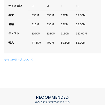
サイズ表記
S
M
L
LL
着丈
63CM
65CM
67CM
69.0CM
肩幅
51CM
53CM
55CM
56.0CM
チェスト
110CM
114CM
118CM
122.0CM
裄丈
47.5CM
49CM
50.5CM
52.0CM
サイズの測り方について
RECOMMENDED
あなたにおすすめのアイテム