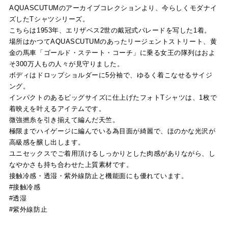
AQUASCUTUMのアーカイブコレクションより、今らしくモダナイ
ズしたTシャツシリーズ。
こちらは1953年、エリザベス2世の戴冠式パレードを写した1着。
場所はかつてAQUASCUTUMのあったリージェントストリート、黄
金の馬車「ゴールド・ステート・コーチ」に乗る女王の隊列はおよ
そ300万人もの人々が見守りました。
ボディはドロップショルダーに5分袖で、ゆるく着こなせるサイジ
ング。
インパクトのあるビッグサイズに仕上げたフォトTシャツは、1枚で
着映えを叶えるアイテムです。
微強撚糸を引き揃えて編んだ天竺。
極限までハイゲージに編んでいる為目面が綺麗で、ほのかな光沢が
高級感を醸し出します。
ユニセックスでご着用頂けるしっかりとした肉感がありながら、し
なやかさも持ち合わせた上質素材です。
接触冷感・透湿・紫外線防止と機能面にも優れています。
#接触冷感
#透湿
#紫外線防止