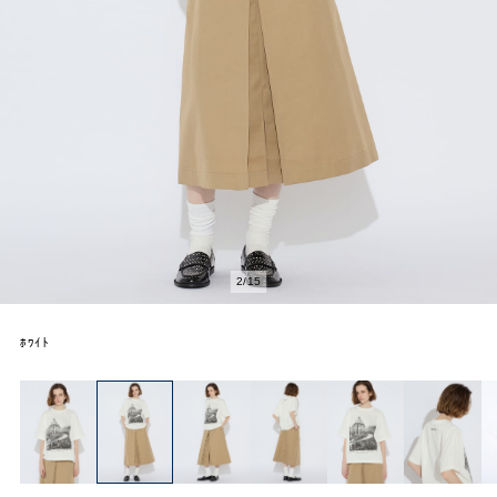
2
/
15
ﾎﾜｲﾄ