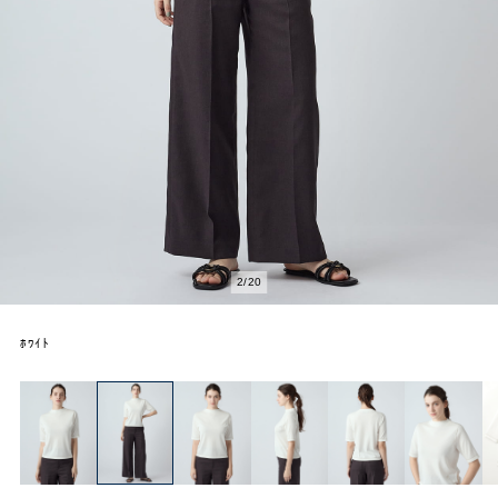
2
/
20
ﾎﾜｲﾄ