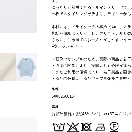
す。
ゆったりと着用できるドルマンスリーブで、
一枚でスタイリングが決まり、デイリーから
素材には、ドライタッチの和紙混糸に、スラ
和紙を極細にスリットし、ポリエステルと撚
さらに、ご家庭でのお手入れがしやすいイー
#ウォッシャブル
・画像はサンプルのため、実際の商品と若干
・照明の関係により、実際よりも色味が違っ
またご利用の環境により、若干製品と画像
・商品の色味は、商品アップ画像をご参照く
品番
5006260018
素材
分類外繊維 / (紙)46% / ﾎﾟﾘｴｽﾃﾙ37% / ｱｸﾘﾙ