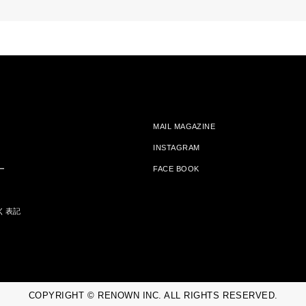
MAIL MAGAZINE
INSTAGRAM
ー
FACE BOOK
く表記
COPYRIGHT © RENOWN INC. ALL RIGHTS RESERVED.