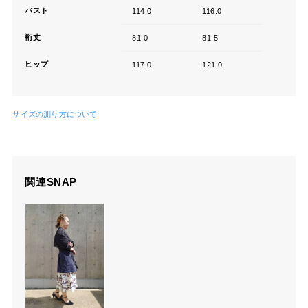
バスト
114.0
116.0
裄丈
81.0
81.5
ヒップ
117.0
121.0
サイズの測り方について
関連SNAP