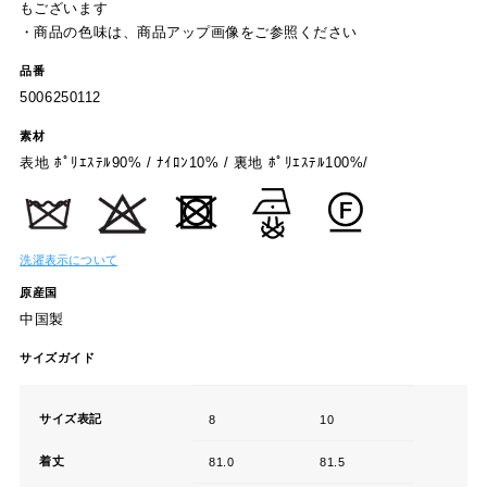
もございます
・商品の色味は、商品アップ画像をご参照ください
品番
5006250112
素材
表地 ﾎﾟﾘｴｽﾃﾙ90% / ﾅｲﾛﾝ10% / 裏地 ﾎﾟﾘｴｽﾃﾙ100%/
洗濯表示について
原産国
中国製
サイズガイド
サイズ表記
8
10
着丈
81.0
81.5