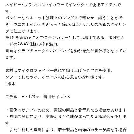
ネイビー×ブラックのバイカラーでインパクトのあるアイテムで
す。
ボクシーなシルエットは膝上のレングスで軽やかに纏うことがで
き、ウエストベルトをぎゅっと締めればメリハリのあるスタイリン
グに仕上がります。
第1釦を留めることでステンカラーとしても着用できる、優雅なム
ードの2WAY仕様の衿も魅力。
裏面はクラブチェックのパイピングを効かせた半裏仕様となってい
ます。
素材はマイクロファイバー糸にて織り上げたタフタを使用。
ソフトでしなやか、かつコシのある風合いが特徴です。
#撥水
モデル H：173㎝ 着用サイズ：8
・画像はサンプルのため、実際の商品と若干異なる場合があります
・照明の関係により、実際よりも色味が違って見える場合がありま
す
またご利用の環境により、若干製品と画像のカラーが異なる場合