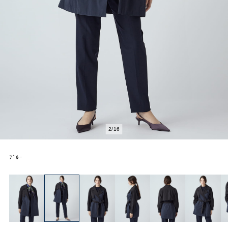
2
/
16
ﾌﾞﾙｰ