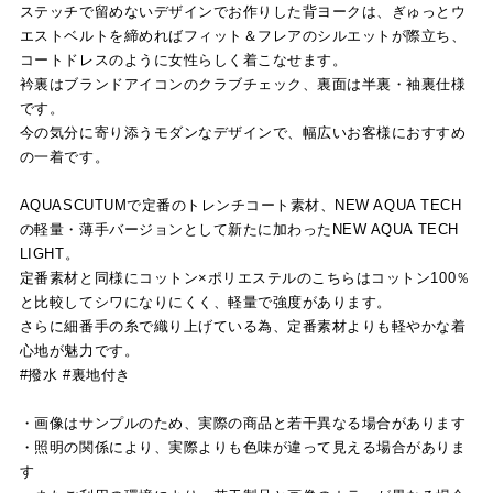
ステッチで留めないデザインでお作りした背ヨークは、ぎゅっとウ
エストベルトを締めればフィット＆フレアのシルエットが際立ち、
コートドレスのように女性らしく着こなせます。
衿裏はブランドアイコンのクラブチェック、裏面は半裏・袖裏仕様
です。
今の気分に寄り添うモダンなデザインで、幅広いお客様におすすめ
の一着です。
AQUASCUTUMで定番のトレンチコート素材、NEW AQUA TECH
の軽量・薄手バージョンとして新たに加わったNEW AQUA TECH
LIGHT。
定番素材と同様にコットン×ポリエステルのこちらはコットン100％
と比較してシワになりにくく、軽量で強度があります。
さらに細番手の糸で織り上げている為、定番素材よりも軽やかな着
心地が魅力です。
#撥水 #裏地付き
・画像はサンプルのため、実際の商品と若干異なる場合があります
・照明の関係により、実際よりも色味が違って見える場合がありま
す