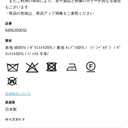
またご利用の環境により、若干製品と画像のカラーが異なる場合
もございます
・商品の色味は、商品アップ画像をご参照ください
品番
5006250032
素材
表地 綿65% / ﾎﾟﾘｴｽﾃﾙ35% / 裏地 ｷｭﾌﾟﾗ50% / （ﾍﾞﾝﾍﾞﾙｸﾞ） / ﾎﾟ
ﾘｴｽﾃﾙ50% / ﾊﾞｯｸﾙ 牛革/
洗濯表示について
原産国
日本製
サイズガイド