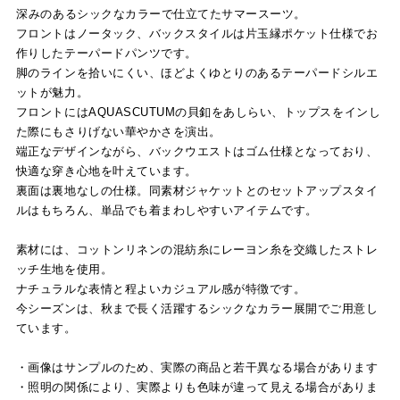
深みのあるシックなカラーで仕立てたサマースーツ。
フロントはノータック、バックスタイルは片玉縁ポケット仕様でお
作りしたテーパードパンツです。
脚のラインを拾いにくい、ほどよくゆとりのあるテーパードシルエ
ットが魅力。
フロントにはAQUASCUTUMの貝釦をあしらい、トップスをインし
た際にもさりげない華やかさを演出。
端正なデザインながら、バックウエストはゴム仕様となっており、
快適な穿き心地を叶えています。
裏面は裏地なしの仕様。同素材ジャケットとのセットアップスタイ
ルはもちろん、単品でも着まわしやすいアイテムです。
素材には、コットンリネンの混紡糸にレーヨン糸を交織したストレ
ッチ生地を使用。
ナチュラルな表情と程よいカジュアル感が特徴です。
今シーズンは、秋まで長く活躍するシックなカラー展開でご用意し
ています。
・画像はサンプルのため、実際の商品と若干異なる場合があります
・照明の関係により、実際よりも色味が違って見える場合がありま