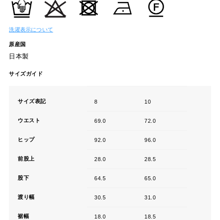
洗濯表示について
原産国
日本製
サイズガイド
サイズ表記
8
10
ウエスト
69.0
72.0
ヒップ
92.0
96.0
前股上
28.0
28.5
股下
64.5
65.0
渡り幅
30.5
31.0
裾幅
18.0
18.5