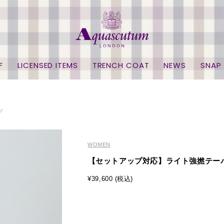
F
LICENSED ITEMS
TRENCH COAT
NEWS
SNAP
ツ
WOMEN
【セットアップ対応】ライト強撚テー
¥39,600 (税込)