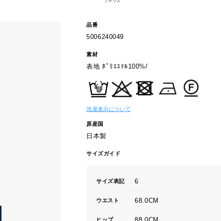
ブラウス
品番
5006240049
素材
表地 ﾎﾟﾘｴｽﾃﾙ100%/
洗濯表示について
原産国
日本製
サイズガイド
6
サイズ表記
68.0CM
ウエスト
88.0CM
ヒップ