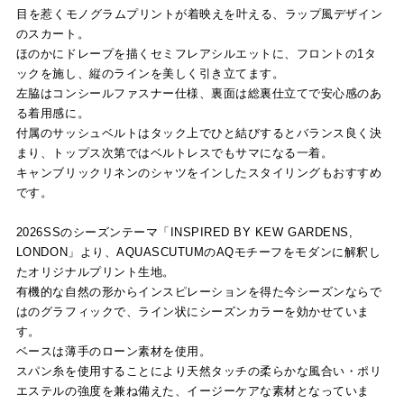
目を惹くモノグラムプリントが着映えを叶える、ラップ風デザイン
のスカート。
ほのかにドレープを描くセミフレアシルエットに、フロントの1タ
ックを施し、縦のラインを美しく引き立てます。
左脇はコンシールファスナー仕様、裏面は総裏仕立てで安心感のあ
る着用感に。
付属のサッシュベルトはタック上でひと結びするとバランス良く決
まり、トップス次第ではベルトレスでもサマになる一着。
キャンブリックリネンのシャツをインしたスタイリングもおすすめ
です。
2026SSのシーズンテーマ「INSPIRED BY KEW GARDENS,
LONDON」より、AQUASCUTUMのAQモチーフをモダンに解釈し
たオリジナルプリント生地。
有機的な自然の形からインスピレーションを得た今シーズンならで
はのグラフィックで、ライン状にシーズンカラーを効かせていま
す。
ベースは薄手のローン素材を使用。
スパン糸を使用することにより天然タッチの柔らかな風合い・ポリ
エステルの強度を兼ね備えた、イージーケアな素材となっていま