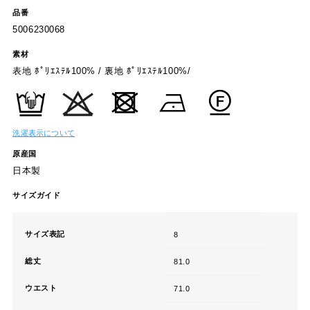
品番
5006230068
素材
表地 ﾎﾟﾘｴｽﾃﾙ100% / 裏地 ﾎﾟﾘｴｽﾃﾙ100%/
洗濯表示について
原産国
日本製
サイズガイド
サイズ表記
8
総丈
81.0
ウエスト
71.0