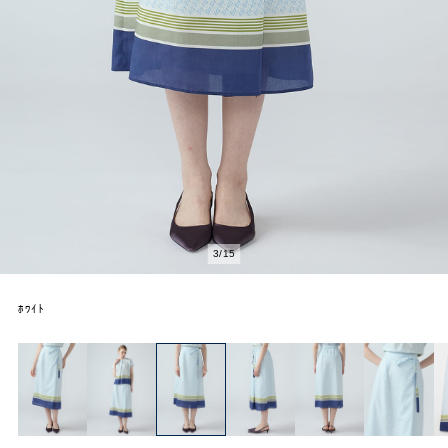
3
/
15
ﾎﾜｲﾄ