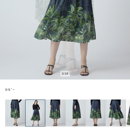
2
/
18
ﾈｲﾋﾞｰ