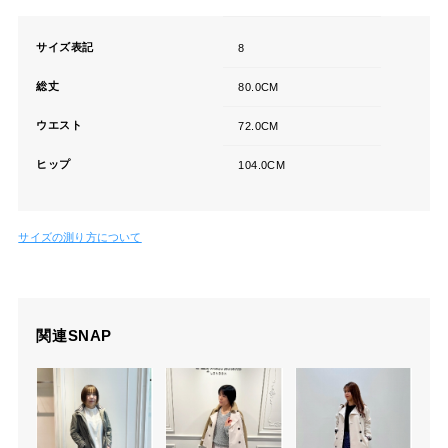
サイズ表記
8
総丈
80.0CM
ウエスト
72.0CM
ヒップ
104.0CM
サイズの測り方について
関連SNAP