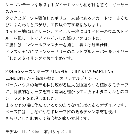
シーズンテーマを象徴するダイナミックな柄が目を惹く、ギャザー
スカート。
タックとダーツを駆使したボリューム感のあるスカートで、歩くた
びにふんわりと広がり、主役級の存在感を放ちます。
ネイビー地にはグリーン、アイボリー地にはネイビーのウエストベ
ルトを配し、トップスをインした際のアクセントに。
左脇にはコンシールファスナーを施し、裏面は総裏仕様。
ドレスシャツにファンシーリリーのニットプルオーバーをレイヤー
ドしたスタイリングがおすすめです。
2026SSシーズンテーマ「INSPIRED BY KEW GARDENS,
LONDON」から着想を得た、オリジナルプリント。
パームハウスの熱帯雨林に広がる巨大な睡蓮やつる植物をモチーフ
に、特徴的なカーブを描く建築と裾から生い茂るボタニカルとのコ
ントラストを表現しました。
まるでその場に佇んでいるかのような特別感のあるデザインです。
ベースには、しなやかなドレープ性のあるデシン素材を使用。
さらりとした肌触りで着心地の良い素材です。
モデル H：173㎝ 着用サイズ：8