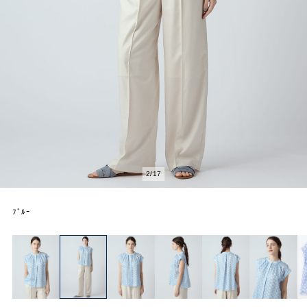
2
/
17
ﾌﾞﾙｰ