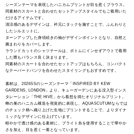
シーズンテーマを表現したハニカムプリントが目を惹くブラウス。
同素材のスカートと合わせたセットアップスタイルでもご着用いた
だけるアイテムです。
清涼感のあるデザインは、衿元にタックを施すことで、ふんわりと
したシルエットに。
ターンアップした身頃続きの袖がデザインポイントとなり、自然と
腕まわりをカバーします。
ラウンドカットのシャツテールは、ボトムにインせずアウトで着用
した際もバランス良く決まります。
同素材のスカートを合わせたセットアップはもちろん、コンパクト
なテーパードパンツを合わせたスタイリングもおすすめです。
素材は、2026SSのシーズンテーマ「INSPIRED BY KEW
GARDENS, LONDON」より、キューガーデンにある没入型インス
タレーション「THE HIVE」から着想を得たオリジナルプリント。
蜂の巣のハニカム構造を視覚的に表現し、AQUASCUTUMならでは
のチェック柄へ織り上げた生地にプリントすることで、よりダイナ
ミックなデザインに仕上げています。
軽やかで透け感のある素材に、ブライト糸を使用することで華やか
さを加え、目を惹く一着となっています。