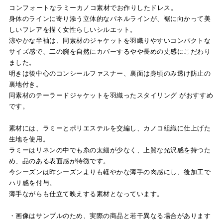
コンフォートなラミーカノコ素材でお作りしたドレス。
身体のラインに寄り添う立体的なパネルラインが、裾に向かって美
しいフレアを描く女性らしいシルエット。
涼やかな半袖は、同素材のジャケットを羽織りやすいコンパクトな
サイズ感で、二の腕を自然にカバーするやや長めの丈感にこだわり
ました。
明きは後中心のコンシールファスナー、裏面は身頃のみ透け防止の
裏地付き。
同素材のテーラードジャケットを羽織ったスタイリング がおすすめ
です。
素材には、ラミーとポリエステルを交編し、カノコ組織に仕上げた
生地を使用。
ラミーはリネンの中でも糸の太細が少なく、上質な光沢感を持つた
め、品のある表面感が特徴です。
今シーズンは昨シーズンよりも軽やかな薄手の肉感にし、後加工で
ハリ感を付与。
薄手ながらも仕立て映えする素材となっています。
・画像はサンプルのため、実際の商品と若干異なる場合があります