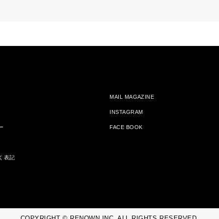
MAIL MAGAZINE
INSTAGRAM
ー
FACE BOOK
く表記
COPYRIGHT © RENOWN INC. ALL RIGHTS RESERVED.