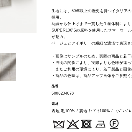
生地には、50年以上の歴史を持つイタリアの
採用。
紡績から仕上げまで一貫した生産体制により
SUPER100’Sの原料を使用したサマー
が魅力。
ベージュとアイボリーの繊細な濃淡で表現さ
・画像はサンプルのため、実際の商品と若干
・照明の関係により、実際よりも色味が違っ
またご利用の環境により、若干製品と画像
・商品の色味は、商品アップ画像をご参照く
品番
5006204078
素材
表地 毛100% / 裏地 ｷｭﾌﾟﾗ100% / （ﾍﾞﾝﾍﾞﾙ