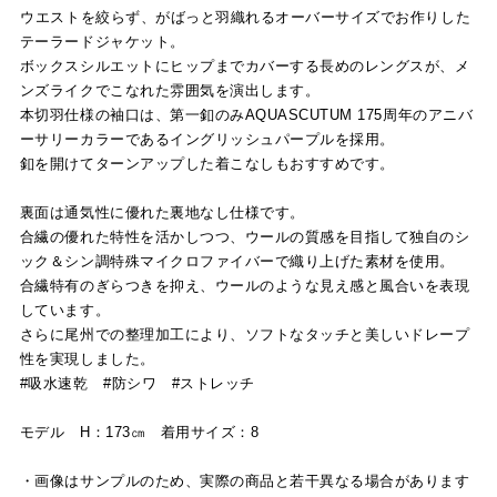
ウエストを絞らず、がばっと羽織れるオーバーサイズでお作りした
テーラードジャケット。
ボックスシルエットにヒップまでカバーする長めのレングスが、メ
ンズライクでこなれた雰囲気を演出します。
本切羽仕様の袖口は、第一釦のみAQUASCUTUM 175周年のアニバ
ーサリーカラーであるイングリッシュパープルを採用。
釦を開けてターンアップした着こなしもおすすめです。
裏面は通気性に優れた裏地なし仕様です。
合繊の優れた特性を活かしつつ、ウールの質感を目指して独自のシ
ック＆シン調特殊マイクロファイバーで織り上げた素材を使用。
合繊特有のぎらつきを抑え、ウールのような見え感と風合いを表現
しています。
さらに尾州での整理加工により、ソフトなタッチと美しいドレープ
性を実現しました。
#吸水速乾 #防シワ #ストレッチ
モデル H：173㎝ 着用サイズ：8
・画像はサンプルのため、実際の商品と若干異なる場合があります