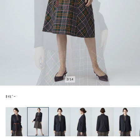
2
/
14
ﾈｲﾋﾞｰ