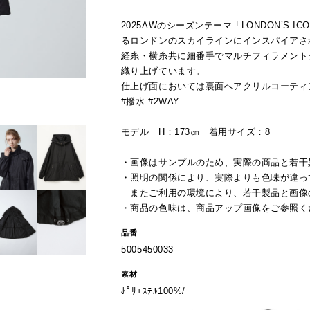
2025AWのシーズンテーマ「LONDON’S ICO
るロンドンのスカイラインにインスパイアさ
経糸・横糸共に細番手でマルチフィラメント
織り上げています。
仕上げ面においては裏面へアクリルコーティ
#撥水 #2WAY
モデル H：173㎝ 着用サイズ：8
・画像はサンプルのため、実際の商品と若干
・照明の関係により、実際よりも色味が違っ
またご利用の環境により、若干製品と画像
・商品の色味は、商品アップ画像をご参照く
品番
5005450033
素材
ﾎﾟﾘｴｽﾃﾙ100%/