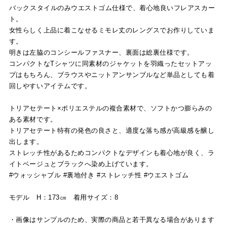
バックスタイルのみウエストゴム仕様で、着心地良いフレアスカー
ト。
女性らしく上品に着こなせるミモレ丈のレングスでお作りしていま
す。
明きは左脇のコンシールファスナー、裏面は総裏仕様です。
コンパクトなTシャツに同素材のジャケットを羽織ったセットアッ
プはもちろん、ブラウスやニットアンサンブルなど単品としても着
回しやすいアイテムです。
トリアセテート×ポリエステルの複合素材で、ソフトかつ膨らみの
ある素材です。
トリアセテート特有の発色の良さと、適度な落ち感が高級感を醸し
出します。
ストレッチ性があるためコンパクトなデザインも着心地が良く、ラ
イトベージュとブラックへ染め上げています。
#ウォッシャブル #裏地付き #ストレッチ性 #ウエストゴム
モデル H：173㎝ 着用サイズ：8
・画像はサンプルのため、実際の商品と若干異なる場合があります