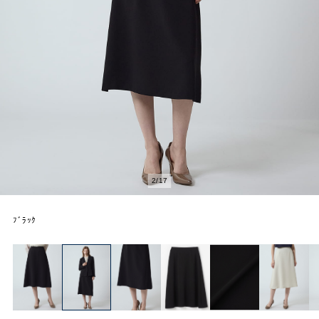
2
/
17
ﾌﾞﾗｯｸ