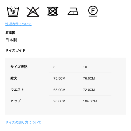
洗濯表示について
原産国
日本製
サイズガイド
サイズ表記
8
10
総丈
75.5CM
76.0CM
ウエスト
68.0CM
72.0CM
ヒップ
96.0CM
104.0CM
サイズの測り方について