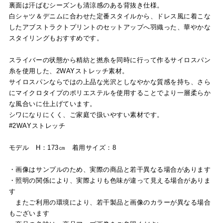
裏面は汗ばむシーズンも清涼感のある背抜き仕様。
白シャツ＆デニムに合わせた定番スタイルから、ドレス風に着こな
したアブストラクトプリントのセットアップへ羽織った、華やかな
スタイリングもおすすめです。
スライバーの状態から精紡と撚糸を同時に行って作るサイロスパン
糸を使用した、2WAYストレッチ素材。
サイロスパンならではの上品な光沢としなやかな質感を持ち、さら
にマイクロタイプのポリエステルを使用することでより一層柔らか
な風合いに仕上げています。
シワになりにくく、ご家庭で扱いやすい素材です。
#2WAYストレッチ
モデル H：173㎝ 着用サイズ：8
・画像はサンプルのため、実際の商品と若干異なる場合があります
・照明の関係により、実際よりも色味が違って見える場合がありま
す
またご利用の環境により、若干製品と画像のカラーが異なる場合
もございます