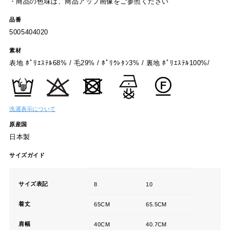
・商品の色味は、商品アップ画像をご参照ください
品番
5005404020
素材
表地 ﾎﾟﾘｴｽﾃﾙ68% / 毛29% / ﾎﾟﾘｳﾚﾀﾝ3% / 裏地 ﾎﾟﾘｴｽﾃﾙ100%/
洗濯表示について
原産国
日本製
サイズガイド
サイズ表記
8
10
着丈
65CM
65.5CM
肩幅
40CM
40.7CM