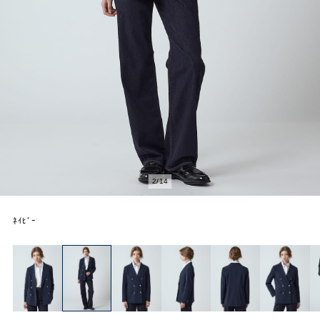
2
/
14
ﾈｲﾋﾞｰ