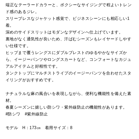
端正なテーラードカラーと、ボクシーなサイジングで程よいトレン
ド感のあるジレ。
スリーブレスなジャケット感覚で、ビジネスシーンにも相応しい1
着。
深めのサイドスリットはモダンなデザインへ仕上げています。
裏地がなく通気性が良いため、汗ばむシーズンもレイヤードしやす
い仕様です。
ヒップまで覆うレングスにダブルブレストのゆるやかなサイズか
ら、イージーパンツやロングスカートなど、コンフォートなカジュ
アルアイテムと好相性です。
タンクトップにマルチストライプのイージーパンツを合わせたスタ
イリングがおすすめです。
ナチュラルな麻の風合いを表現しながら、便利な機能性を備えた素
材。
春夏シーズンに嬉しい防シワ・紫外線防止の機能性があります。
#防シワ #紫外線防止
モデル H：173㎝ 着用サイズ：8