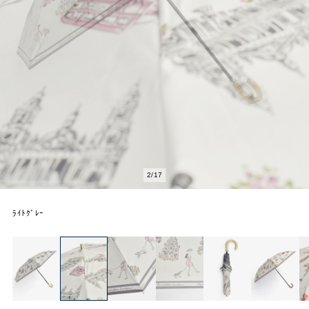
2
/
17
ﾗｲﾄｸﾞﾚｰ