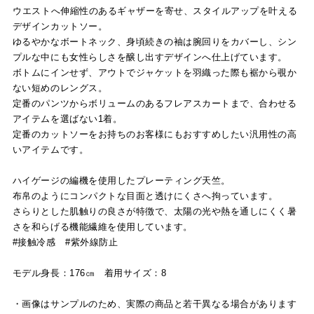
ウエストへ伸縮性のあるギャザーを寄せ、スタイルアップを叶える
デザインカットソー。
ゆるやかなボートネック、身頃続きの袖は腕回りをカバーし、シン
プルな中にも女性らしさを醸し出すデザインへ仕上げています。
ボトムにインせず、アウトでジャケットを羽織った際も裾から覗か
ない短めのレングス。
定番のパンツからボリュームのあるフレアスカートまで、合わせる
アイテムを選ばない1着。
定番のカットソーをお持ちのお客様にもおすすめしたい汎用性の高
いアイテムです。
ハイゲージの編機を使用したプレーティング天竺。
布帛のようにコンパクトな目面と透けにくさへ拘っています。
さらりとした肌触りの良さが特徴で、太陽の光や熱を通しにくく暑
さを和らげる機能繊維を使用しています。
#接触冷感 #紫外線防止
モデル身長：176㎝ 着用サイズ：8
・画像はサンプルのため、実際の商品と若干異なる場合があります