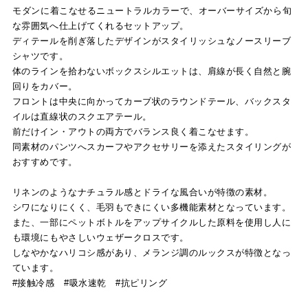
モダンに着こなせるニュートラルカラーで、オーバーサイズから旬
な雰囲気へ仕上げてくれるセットアップ。
ディテールを削ぎ落したデザインがスタイリッシュなノースリーブ
シャツです。
体のラインを拾わないボックスシルエットは、肩線が長く自然と腕
回りをカバー。
フロントは中央に向かってカーブ状のラウンドテール、バックスタ
イルは直線状のスクエアテール。
前だけイン・アウトの両方でバランス良く着こなせます。
同素材のパンツへスカーフやアクセサリーを添えたスタイリングが
おすすめです。
リネンのようなナチュラル感とドライな風合いが特徴の素材。
シワになりにくく、毛羽もできにくい多機能素材となっています。
また、一部にペットボトルをアップサイクルした原料を使用し人に
も環境にもやさしいウェザークロスです。
しなやかなハリコシ感があり、メランジ調のルックスが特徴となっ
ています。
#接触冷感 #吸水速乾 #抗ピリング