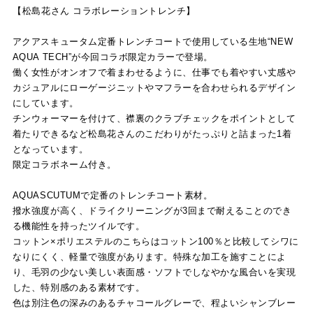
【松島花さん コラボレーショントレンチ】
アクアスキュータム定番トレンチコートで使用している生地“NEW
AQUA TECH”が今回コラボ限定カラーで登場。
働く女性がオンオフで着まわせるように、仕事でも着やすい丈感や
カジュアルにローゲージニットやマフラーを合わせられるデザイン
にしています。
チンウォーマーを付けて、襟裏のクラブチェックをポイントとして
着たりできるなど松島花さんのこだわりがたっぷりと詰まった1着
となっています。
限定コラボネーム付き。
AQUASCUTUMで定番のトレンチコート素材。
撥水強度が高く、ドライクリーニングが3回まで耐えることのでき
る機能性を持ったツイルです。
コットン×ポリエステルのこちらはコットン100％と比較してシワに
なりにくく、軽量で強度があります。特殊な加工を施すことによ
り、毛羽の少ない美しい表面感・ソフトでしなやかな風合いを実現
した、特別感のある素材です。
色は別注色の深みのあるチャコールグレーで、程よいシャンブレー