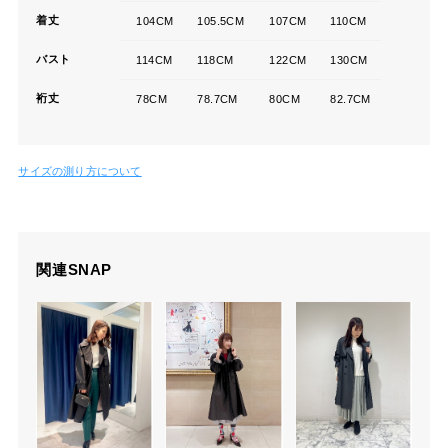
着丈
104CM
105.5CM
107CM
110CM
バスト
114CM
118CM
122CM
130CM
裄丈
78CM
78.7CM
80CM
82.7CM
サイズの測り方について
関連SNAP