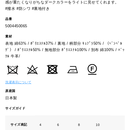
感が重たくなりがちなダークカラーをライトに見せてくれます。
#撥水 #防シワ #裏地付き
品番
5004450065
素材
表地 綿63% / ﾎﾟﾘｴｽﾃﾙ37% / 裏地 / 柄部分 ｷｭﾌﾟﾗ50% / （ﾍﾞﾝﾍﾞﾙ
ｸﾞ） / ﾎﾟﾘｴｽﾃﾙ50% / 無地部分 ﾎﾟﾘｴｽﾃﾙ100% / 別布 綿100% / ﾊﾞｯ
ｸﾙ 牛革/
洗濯表示について
原産国
日本製
サイズガイド
サイズ表記
4
6
8
10