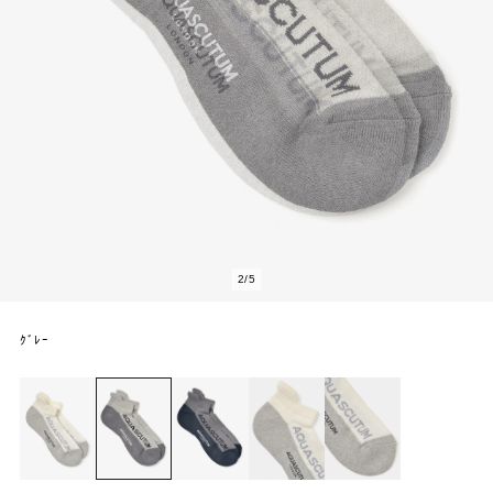
2
/
5
ｸﾞﾚｰ