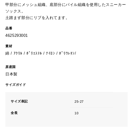
甲部分にメッシュ組織、底部分にパイル組織を使用したスニーカー
ソックス。
土踏まず部分にリブを入れてます。
品番
4625293001
素材
綿 / ｱｸﾘﾙ / ﾎﾟﾘｴｽﾃﾙ / ﾅｲﾛﾝ / ﾎﾟﾘｳﾚﾀﾝ/
原産国
日本製
サイズガイド
サイズ表記
25-27
全長
10