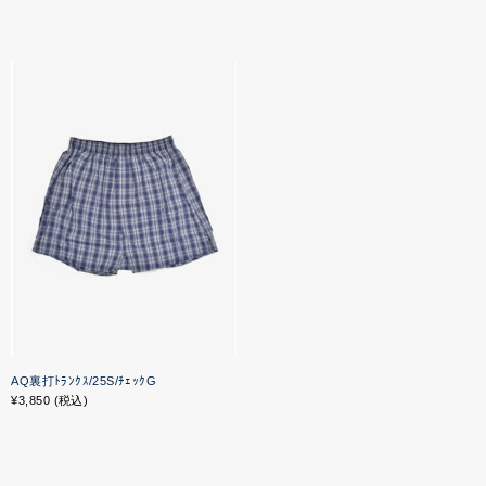
AQ裏打ﾄﾗﾝｸｽ/25S/ﾁｪｯｸG
¥3,850 (税込)