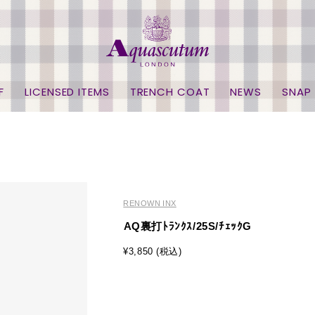
F
LICENSED ITEMS
TRENCH COAT
NEWS
SNAP
RENOWN INX
AQ裏打ﾄﾗﾝｸｽ/25S/ﾁｪｯｸG
¥3,850 (税込)