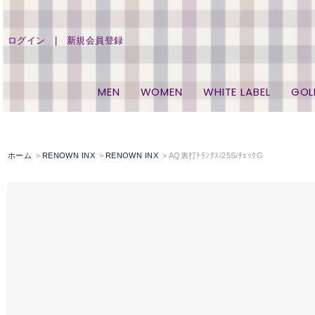
ログイン
新規会員登録
MEN
WOMEN
WHITE LABEL
GOL
ホーム
RENOWN INX
RENOWN INX
AQ裏打ﾄﾗﾝｸｽ/25S/ﾁｪｯｸG