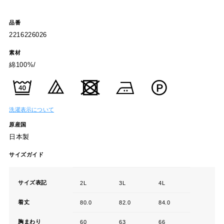
品番
2216226026
素材
綿100%/
洗濯表示について
原産国
日本製
サイズガイド
サイズ表記
2L
3L
4L
着丈
80.0
82.0
84.0
胸まわり
60
63
66