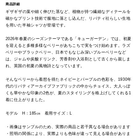
商品詳細
ギザギザの葉や細く伸びた茎など、植物が持つ繊細なディテールを
確かなプリント技術で服地に落とし込んだ、リバティ社らしい生地
を用いた半袖シャツが登場です。
2026年春夏のシーズンテーマである「キューガーデン」では、初夏
を迎えると多種多様なベリーがあちこちで実をつけ始めます。ラズ
ベリーやブラックベリー、日本でもなじみ深いブルーベリーなど
は、ジャムや炭酸ドリンク、芳香剤や入浴剤として古くから親しま
れ、英国の初夏の風物詩となっています。
そんなベリーから着想を得たネイビーとパープルの色彩を、1930年
代のリバティアーカイブファブリックの中からチョイス。大人っぽ
くも華やかな印象の2色が、夏のスタイリングを格上げしてくれる1
着に仕上がりました。
モデル H：185㎝ 着用サイズ：L
・画像はサンプルのため、実際の商品と若干異なる場合があります
・照明の関係により、実際よりも色味が違って見える場合がありま