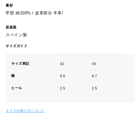
素材
甲部 綿100% / 皮革部分 牛革/
原産国
スペイン製
サイズガイド
サイズ表記
42
43
幅
9.5
9.7
ヒール
2.5
2.5
サイズの測り方について