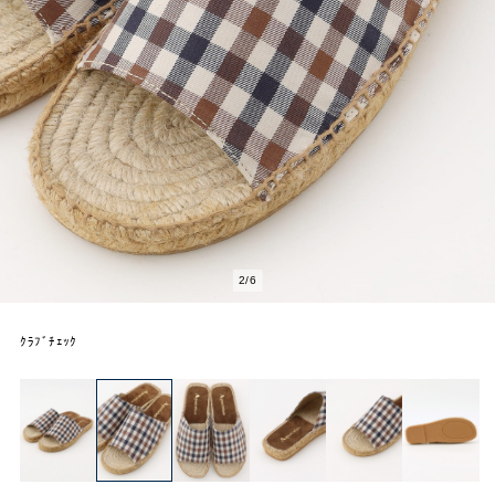
2
/
6
ｸﾗﾌﾞﾁｪｯｸ