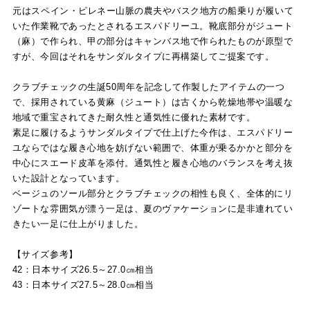
元はスペイン・ピレネー山脈の農夫やバスク地方の船乗りが履いて
いた作業靴であったとされるエスパドリーユ。靴底部分がジュート
（麻）で作られ、甲の部分はキャンバス地で作られたものが原型で
すが、今回はそれをサンダルタイプに再構築してご提案です。
クラブチェックの生誕50周年を記念して作製したアイテムの一つ
で、採用されている黄麻（ジュート）は古くから乾燥地帯や温暖な
地域で重宝されてきた耐久性と通気性に優れた素材です。
素足に履けるようサンダルタイプで仕上げた今作は、エスパドリー
ユならではな履き心地を妨げない範囲で、体重が乗るかかと部分を
中心にスエード皮革を添付。通気性と履き心地のバランスを考え抜
いた設計となっています。
ベージュのソール部分とクラブチェックの相性も良く、全体的にリ
ゾートな雰囲気が漂う一足は、夏のヴァケーションに是非連れてい
きたい一足に仕上がりました。
【サイズ参考】
42：日本サイズ26.5～27.0㎝相当
43：日本サイズ27.5～28.0㎝相当