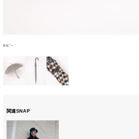
ﾈｲﾋﾞｰ
関連SNAP