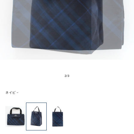
2
/
3
ネイビ－