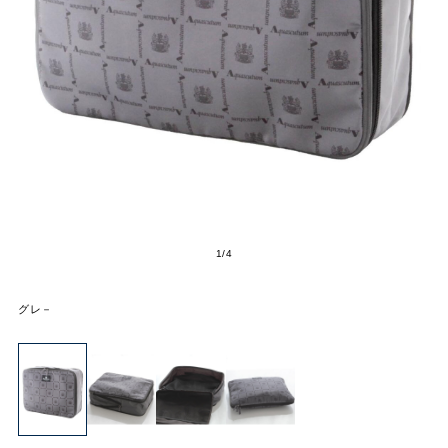
1
/
4
グレ－